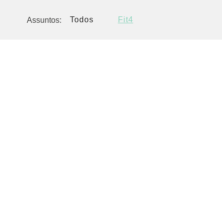
Todos
Fit4
Assuntos:
FIT4
Exercícios na gravidez: quais são 
Quando o assunto é sobre fazer exercícios na gravidez mu
aparecem, uma vez que existem muitas histórias de que prat
27 JANEIRO 2022
|
POR SUPORTE TRAÇO