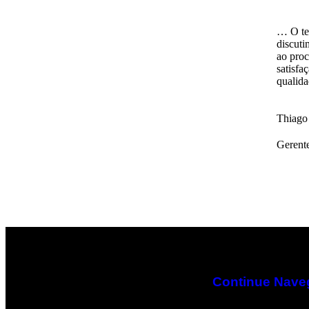
… O te
discuti
ao pro
satisfa
qualida
Thiago 
Gerente
Continue Nav