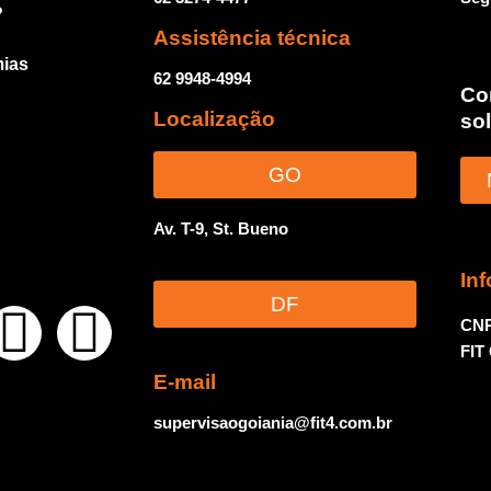
?
Assistência técnica
ias
62 9948-4994
Co
Localização
so
GO
Av. T-9, St. Bueno
In
DF
CNP
FIT
E-mail
supervisaogoiania@fit4.com.br
E-MAIL