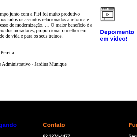
mpo junto com a Fit4 foi muito produtivo
mos todos os assuntos relacionados a reforma e
cesso de modernização. … O maior benefício é a
ção dos moradores, proporcionar o melhor em
Depoimento
de de vida e para os seus treinos.
em vídeo!
Pereira
 Administrativo - Jardins Munique
egando
Contato
Fu
62 3274-4477
Seg