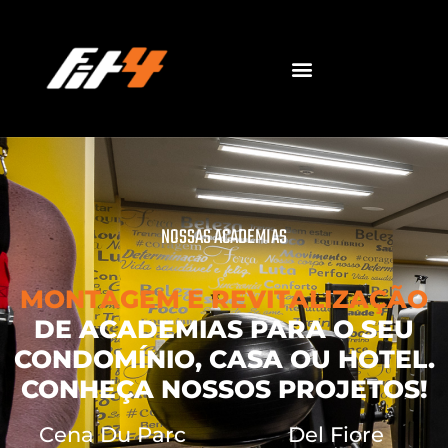
O QUE FAZEMOS?
NOSSAS ACADEMIAS
FALE CONOSCO
NOSSAS ACADEMIAS
MONTAGEM E REVITALIZAÇÃO
DE ACADEMIAS PARA O SEU
CONDOMÍNIO, CASA OU HOTEL.
CONHEÇA NOSSOS PROJETOS!
Cena Du Parc
Del Fiore